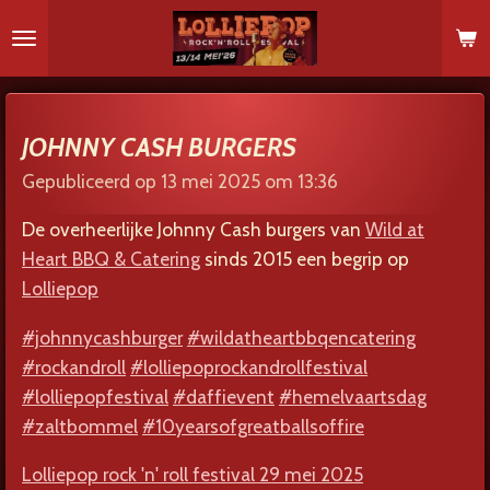
Ga
direct
naar
de
hoofdinhoud
JOHNNY CASH BURGERS
Gepubliceerd op 13 mei 2025 om 13:36
De overheerlijke Johnny Cash burgers van
Wild at
Heart BBQ & Catering
sinds 2015 een begrip op
Lolliepop
#johnnycashburger
#wildatheartbbqencatering
#rockandroll
#lolliepoprockandrollfestival
#lolliepopfestival
#daffievent
#hemelvaartsdag
#zaltbommel
#10yearsofgreatballsoffire
Lolliepop rock 'n' roll festival 29 mei 2025