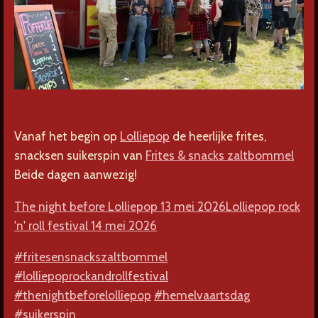
Vanaf het begin op
Lolliepop
de heerlijke
frites,
snacks
en suikerspin van
Frites & snacks zaltbommel
Beide dagen aanwezig!
The night before Lolliepop 13 mei 2026
Lolliepop rock
'n' roll festival 14 mei 2026
#fritesensnackszaltbommel
#lolliepoprockandrollfestival
#thenightbeforelolliepop
#hemelvaartsdag
#suikerspin