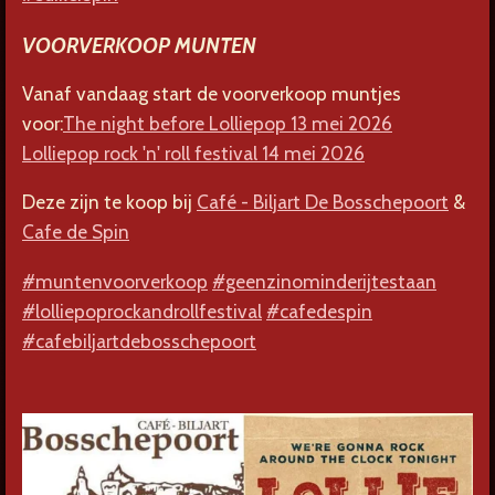
VOORVERKOOP MUNTEN
Vanaf vandaag start de voorverkoop muntjes
voor:
The night before Lolliepop 13 mei 2026
Lolliepop rock 'n' roll festival 14 mei 2026
Deze zijn te koop bij
Café - Biljart De Bosschepoort
&
Cafe de Spin
#muntenvoorverkoop
#geenzinominderijtestaan
#lolliepoprockandrollfestival
#cafedespin
#cafebiljartdebosschepoort