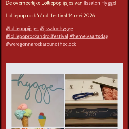
De overheerlijke Lolliepop ijsjes van
IJssalon Hygge
!
Lolliepop rock 'n' roll festival 14 mei 2026
#lolliepopijsjes
#ijssalonhygge
#lolliepoprockandrollfestival
#hemelvaartsdag
#weregonnarockaroundtheclock