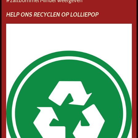
#zaltbommel Minder weergeven
HELP ONS RECYCLEN OP LOLLIEPOP