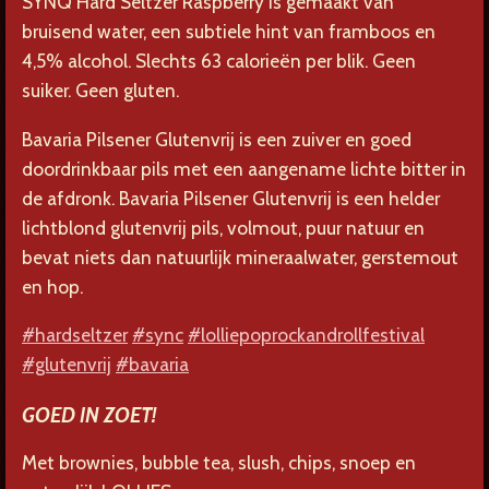
SYNQ Hard Seltzer Raspberry is gemaakt van
bruisend water, een subtiele hint van framboos en
4,5% alcohol. Slechts 63 calorieën per blik. Geen
suiker. Geen gluten.
Bavaria Pilsener Glutenvrij is een zuiver en goed
doordrinkbaar pils met een aangename lichte bitter in
de afdronk. Bavaria Pilsener Glutenvrij is een helder
lichtblond glutenvrij pils, volmout, puur natuur en
bevat niets dan natuurlijk mineraalwater, gerstemout
en hop.
#hardseltzer
#sync
#lolliepoprockandrollfestival
#glutenvrij
#bavaria
GOED IN ZOET!
Met brownies, bubble tea, slush, chips, snoep en