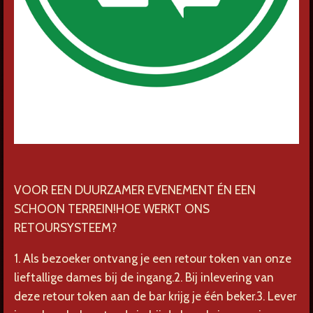
VOOR EEN DUURZAMER EVENEMENT ÉN EEN
SCHOON TERREIN!
HOE WERKT ONS
RETOURSYSTEEM?
1. Als bezoeker ontvang je een retour token van onze
lieftallige dames bij de ingang.
2. Bij inlevering van
deze retour token aan de bar krijg je één beker.
3. Lever