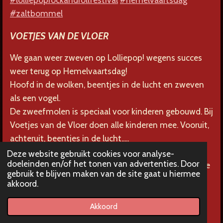
#zaltbommel
VOETJES VAN DE VLOER
We gaan weer zweven op Lolliepop! wegens succes
weer terug op Hemelvaartsdag!
Hoofd in de wolken, beentjes in de lucht en zweven
als een vogel.
De zweefmolen is speciaal voor kinderen gebouwd. Bij
Voetjes van de Vloer doen alle kinderen mee. Vooruit,
achteruit, beentjes in de lucht.....
Voetjes van de Vloer is een zweefmolen gebouwd in
Deze website gebruikt cookies voor analyse-
doeleinden en/of het tonen van advertenties. Door
1965. Stoer en stevig heeft zij de tijd doorstaan en ze
gebruik te blijven maken van de site gaat u hiermee
zweeft nog steeds met gemak de kinderen rond.
akkoord.
Lolliepop rock 'n' roll festival 14 mei 2026
Akkoord