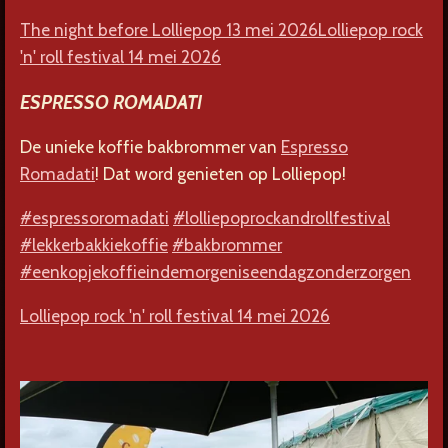
The night before Lolliepop 13 mei 2026
Lolliepop rock
'n' roll festival 14 mei 2026
ESPRESSO ROMADATI
De unieke koffie bakbrommer van
Espresso
Romadati
! Dat word genieten op Lolliepop!
#espressoromadati
#lolliepoprockandrollfestival
#lekkerbakkiekoffie
#bakbrommer
#eenkopjekoffieindemorgeniseendagzonderzorgen
Lolliepop rock 'n' roll festival 14 mei 2026