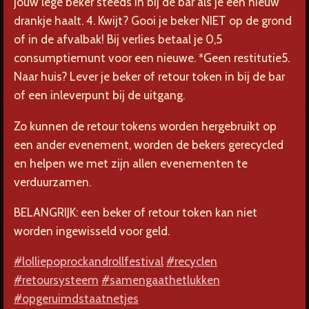
jouw lege beker steeds in bij de bar als je een nieuw
drankje haalt.
4. Kwijt? Gooi je beker NIET op de grond
of in de afvalbak! Bij verlies betaal je 0,5
consumptiemunt voor een nieuwe. *Geen restitutie
5.
Naar huis? Lever je beker of retour token in bij de bar
of een inleverpunt bij de uitgang.
Zo kunnen de retour tokens worden hergebruikt op
een ander evenement, worden de bekers gerecycled
en helpen we met zijn allen evenementen te
verduurzamen.
BELANGRIJK: een beker of retour token kan niet
worden ingewisseld voor geld.
#lolliepoprockandrollfestival
#recyclen
#retoursysteem
#samengaathetlukken
#opgeruimdstaatnetjes