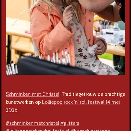
Schminken met Christel
! Traditiegetrouw de prachtige
kunstwerken op
Lolliepop rock 'n' roll festival 14 mei
2026
#schminkenmetchristel
#glitters
#lolliepoprockandrollfestival
#hemelvaartsdag