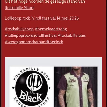
Uit het hoge noorden de gezellige stand van
Rockabilly Shop
!
Lolliepop rock 'n' roll festival 14 mei 2026
#rockabillyshop
#hemelvaartsdag
#lolliepoprockandrollfestival
#rockabillyrules
#weregonnarockaroundtheclock