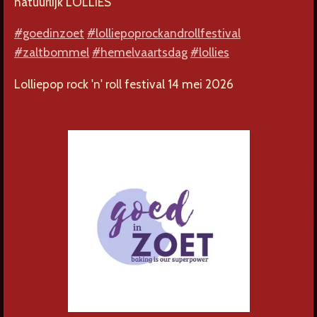
natuurlijk LOLLIES
#goedinzoet
#lolliepoprockandrollfestival
#zaltbommel
#hemelvaartsdag
#lollies
Lolliepop rock 'n' roll festival 14 mei 2026