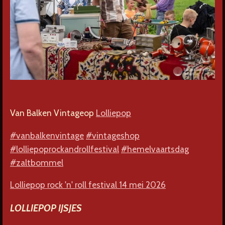
Van Balken Vintage
op
Lolliepop
#vanbalkenvintage
#vintageshop
#lolliepoprockandrollfestival
#hemelvaartsdag
#zaltbommel
Lolliepop rock 'n' roll festival 14 mei 2026
LOLLIEPOP IJSJES