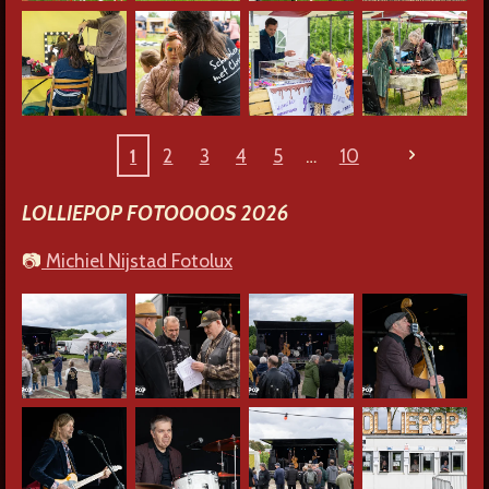
1
2
3
4
5
10
LOLLIEPOP FOTOOOOS 2026
📷
Michiel Nijstad Fotolux