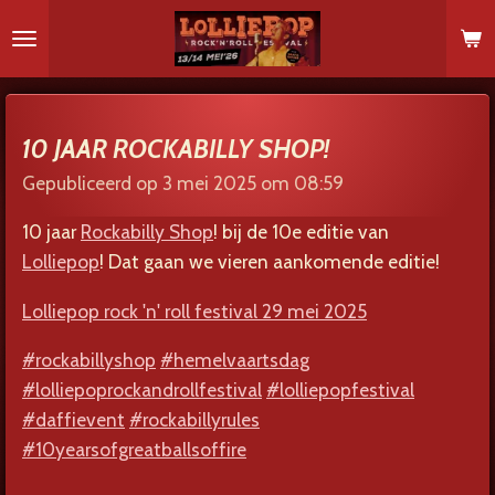
Ga
direct
naar
de
hoofdinhoud
10 JAAR ROCKABILLY SHOP!
Gepubliceerd op 3 mei 2025 om 08:59
10 jaar
Rockabilly Shop
! bij de 10e editie van
Lolliepop
! Dat gaan we vieren aankomende editie!
Lolliepop rock 'n' roll festival 29 mei 2025
#rockabillyshop
#hemelvaartsdag
#lolliepoprockandrollfestival
#lolliepopfestival
#daffievent
#rockabillyrules
#10yearsofgreatballsoffire