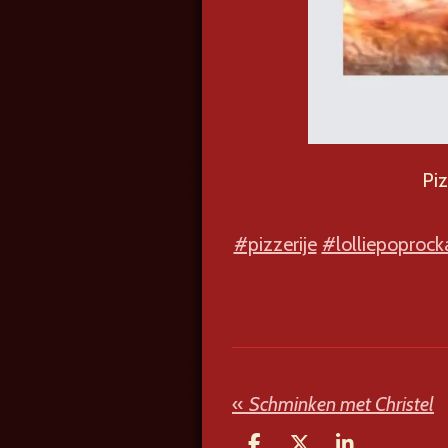
Piz
#pizzerije
#lolliepoprocka
«
Schminken met Christel