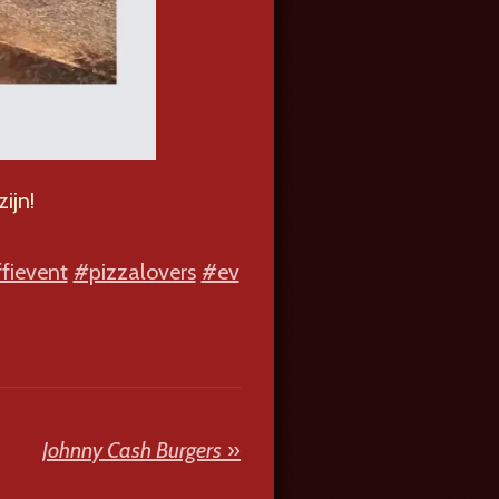
ijn!
fievent
#pizzalovers
#ev
Johnny Cash Burgers
»