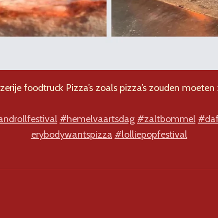
zerije foodtruck Pizza’s zoals pizza’s zouden moeten z
ndrollfestival
#hemelvaartsdag
#zaltbommel
#daf
erybodywantspizza
#lolliepopfestival