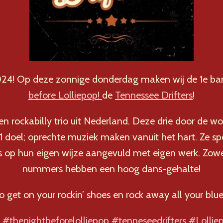
24! Op deze zonnige donderdag maken wij de 1e b
before Lolliepop!
de
Tennessee Drifters
!
een rockabilly trio uit Nederland. Deze drie door de 
1 doel; oprechte muziek maken vanuit het hart. Ze s
s op hun eigen wijze aangevuld met eigen werk. Zowe
nummers hebben een hoog dans-gehalte!
o get on your rockin’ shoes en rock away all your blue
#thenightbeforelolliepop
#tenneseedrifters
#Lollie