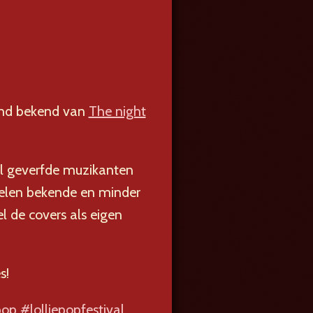
and bekend van
The night
wol geverfde muzikanten
pelen bekende en minder
l de covers als eigen
s!
pop
#lolliepopfestival