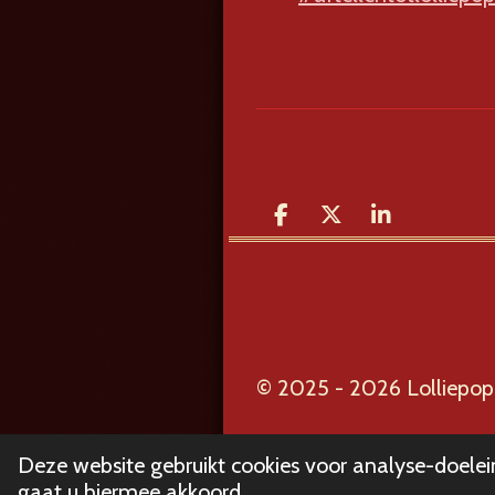
D
D
S
e
e
h
l
e
a
e
l
r
n
e
© 2025 - 2026 Lolliepop ro
Deze website gebruikt cookies voor analyse-doelei
gaat u hiermee akkoord.