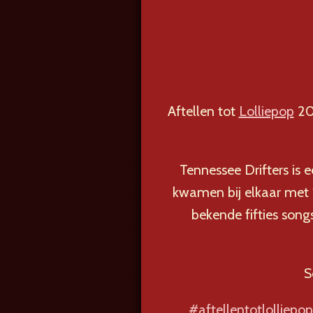
Aftellen tot
Lolliepop
20
Tennessee Drifters is 
kwamen bij elkaar met 
bekende fifties song
S
#aftellentotlolliepop